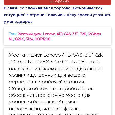
В корзину
В связи со сложившейся торгово-экономической
ситуацией в стране наличие и цену просим уточнять
у менеджеров
Теги:
Жесткий диск
,
Lenovo
,
4TB
,
SAS
,
3.5"
,
7.2K
,
12Gbps
,
NL
,
G2HS
,
512e
,
00FN208
Жесткий диск Lenovo 4TB, SAS, 3.5" 7.2K
12Gbps NL G2HS 512e (00FN208) - это
надежное и высокопроизводительное
хранилище данных для вашего
сервера или рабочей станции.
Обладая объемом 4 терабайта, он
обеспечит достаточно места для
хранения больших объемов
информации, включая файлы,