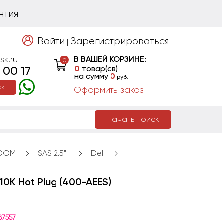
нтия
Войти
Зарегистрироваться
|
sk.ru
В ВАШЕЙ КОРЗИНЕ:
0
 00 17
0
товар(ов)
на сумму
0
руб.
ок
Оформить заказ
Начать поиск
 DOM
SAS 2.5""
Dell
 10K Hot Plug (400-AEES)
87557