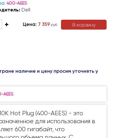
ра:
400-AEES
одитель:
Dell
Цена:
7 359
В корзину
руб.
тране наличие и цену просим уточнять у
-AEES.
10K Hot Plug (400-AEES) - это
азначенное для использования в
ляет 600 гигабайт, что
льшого объема данных. С