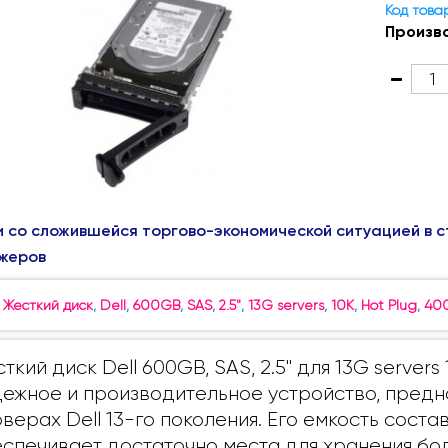
Код това
Произв
и со сложившейся торгово-экономической ситуацией в с
жеров
:
Жесткий диск
,
Dell
,
600GB
,
SAS
,
2.5"
,
13G servers
,
10K
,
Hot Plug
,
400
ткий диск Dell 600GB, SAS, 2.5" для 13G servers 
ежное и производительное устройство, предн
верах Dell 13-го поколения. Его емкость состав
спечивает достаточно места для хранения бо