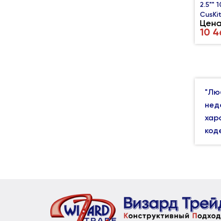
2.5"" 
CusKi
Цена
10 4
"Лю
нед
хар
код