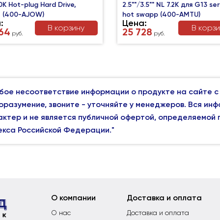
10K Hot-plug Hard Drive,
2.5""/3.5"" NL 7.2K для G13 ser
t (400-AJOW)
hot swapp (400-AMTU)
:
Цена:
В корзину
В корз
64
25 728
руб.
руб.
бое несоответствие информации о продукте на сайте с
оразумение, звоните - уточняйте у менеджеров. Вся ин
актер и не является публичной офертой, определяемой
екса Российской Федерации."
О компании
Доставка и оплата
О наc
Доставка и оплата