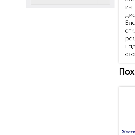
инт
дис
Бла
отк
раб
над
ста
Пох
Жестк