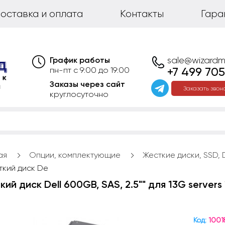
оставка и оплата
Контакты
Гара
График работы
sale@wizardm
+7 499 705
пн-пт с 9:00 до 19:00
Заказы через сайт
Заказать звон
круглосуточно
ая
Опции, комплектующие
Жесткие диски, SSD,
ткий диск De
ий диск Dell 600GB, SAS, 2.5"" для 13G servers
Код:
1001