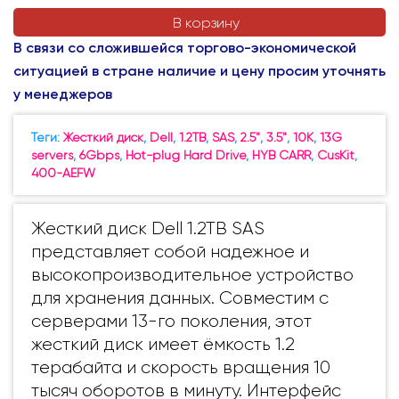
В корзину
В связи со сложившейся торгово-экономической
ситуацией в стране наличие и цену просим уточнять
у менеджеров
Теги:
Жесткий диск
,
Dell
,
1.2TB
,
SAS
,
2.5"
,
3.5"
,
10K
,
13G
servers
,
6Gbps
,
Hot-plug Hard Drive
,
HYB CARR
,
CusKit
,
400-AEFW
Жесткий диск Dell 1.2TB SAS
представляет собой надежное и
высокопроизводительное устройство
для хранения данных. Совместим с
серверами 13-го поколения, этот
жесткий диск имеет ёмкость 1.2
терабайта и скорость вращения 10
тысяч оборотов в минуту. Интерфейс