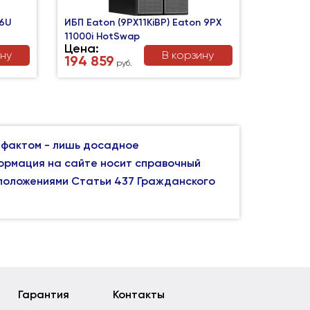
T6U
ИБП Eaton (9PX11KiBP) Eaton 9PX
11000i HotSwap
Цена:
ину
В корзину
194 859
руб.
 фактом - лишь досадное
формация на сайте носит справочный
 положениями Статьи 437 Гражданского
Гарантия
Контакты