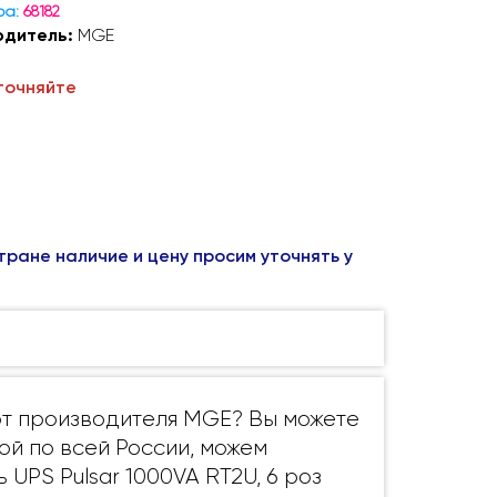
ра:
68182
одитель:
MGE
точняйте
тране наличие и цену просим уточнять у
k от производителя MGE? Вы можете
ой по всей России, можем
UPS Pulsar 1000VA RT2U, 6 роз