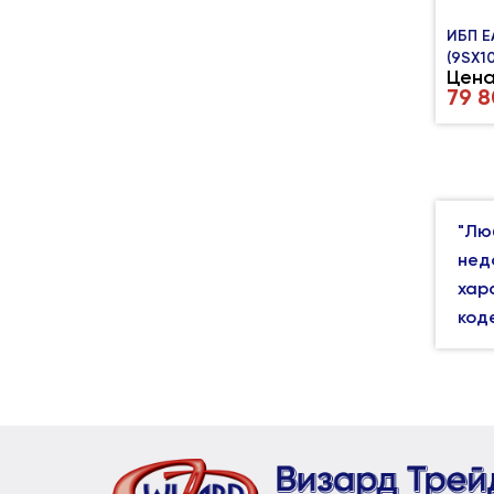
ИБП E
(9SX10
Цена
79 
"Лю
нед
хар
код