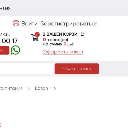
нтия
Войти
Зарегистрироваться
|
sk.ru
В ВАШЕЙ КОРЗИНЕ:
0
 00 17
0
товар(ов)
на сумму
0
руб.
ок
Оформить заказ
Начать поиск
о питания
Eaton
0