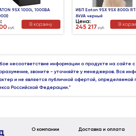
ATON 9SX 1000i, 1000ВA
ИБП Eaton 9SX 9SX 8000i R
00I)
8kVA черный
:
Цена:
В корзину
В корз
800
245 217
руб.
руб.
бое несоответствие информации о продукте на сайте с
оразумение, звоните - уточняйте у менеджеров. Вся ин
актер и не является публичной офертой, определяемой
екса Российской Федерации."
О компании
Доставка и оплата