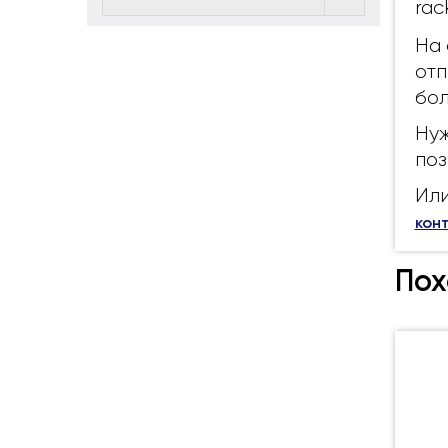
rac
На 
отп
бол
Нуж
поз
Или
кон
Пох