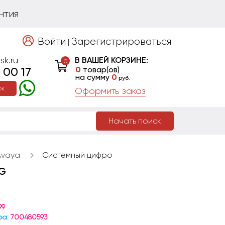
нтия
Войти
Зарегистрироваться
|
sk.ru
В ВАШЕЙ КОРЗИНЕ:
0
 00 17
0
товар(ов)
на сумму
0
руб.
ок
Оформить заказ
Начать поиск
Avaya
Системный цифро
1G
99
ра:
700480593