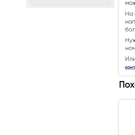
мож
На 
нап
бол
Нуж
ном
Или
кон
Пох