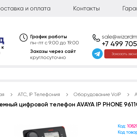
оставка и оплата
Контакты
Гара
График работы
sale@wizardm
+7 499 705
пн-пт с 9:00 до 19:00
Заказы через сайт
Заказать звон
круглосуточно
ая
АТС, IP Телефония
Оборудование VoIP
емный цифровой телефон AVAYA IP PHONE 961
Код:
1082
Код това