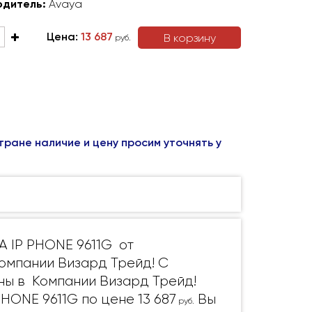
одитель:
Avaya
Цена:
13 687
В корзину
руб.
тране наличие и цену просим уточнять у
A IP PHONE 9611G от
Компании Визард Трейд! С
ны в Компании Визард Трейд!
HONE 9611G по цене 13 687
Вы
руб.