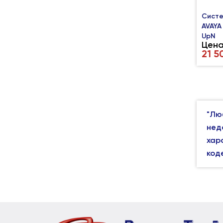
Систе
AVAYA
UpN
Цена
21 5
"Лю
нед
хар
код