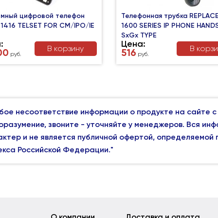
мный цифровой телефон
Телефонная трубка REPLAC
 1416 TELSET FOR CM/IPO/IE
1600 SERIES IP PHONE HAND
SxGx TYPE
:
Цена:
В корзину
В корз
00
516
руб.
руб.
бое несоответствие информации о продукте на сайте с
оразумение, звоните - уточняйте у менеджеров. Вся ин
актер и не является публичной офертой, определяемой
екса Российской Федерации."
О компании
Доставка и оплата