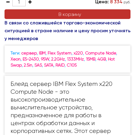
Цена:
8 334
руб.
В корзину
В связи со сложившейся торгово-экономической
ситуацией в стране наличие и цену просим уточнять
у менеджеров
Теги:
сервер
,
IBM
,
Flex System
,
x220
,
Compute Node
,
Xeon
,
E5-2430
,
95W
,
2.2GHz
,
1333MHz
,
15MB
,
4GB
,
Hot
Swap
,
2.5in
,
SAS
,
SATA
,
RAID
,
C105
Блейд сервер IBM Flex System x220
Compute Node - это
высокопроизводительное
вычислительное устройство,
предназначенное для работы в
центрах обработки данных и
корпоративных сетях. Этот сервер