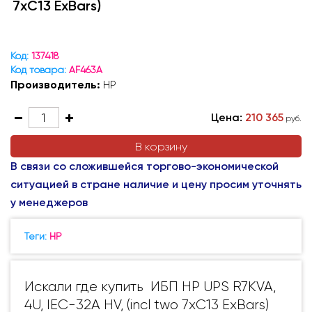
7xC13 ExBars)
Код:
137418
Код товара:
AF463A
Производитель:
HP
Цена:
210 365
руб.
В корзину
В связи со сложившейся торгово-экономической
ситуацией в стране наличие и цену просим уточнять
у менеджеров
Теги:
HP
Искали где купить ИБП HP UPS R7KVA,
4U, IEC-32A HV, (incl two 7xC13 ExBars)