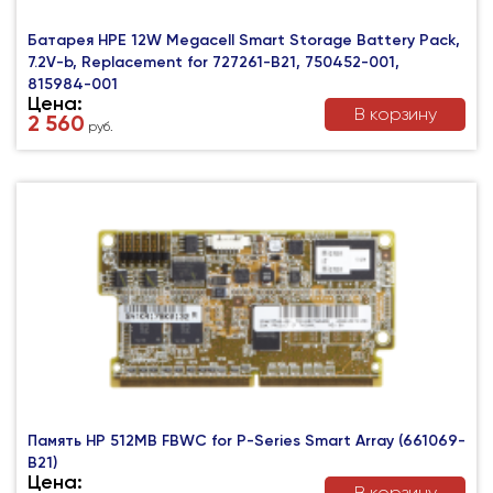
Батарея HPE 12W Megacell Smart Storage Battery Pack,
7.2V-b, Replacement for 727261-B21, 750452-001,
815984-001
Цена:
В корзину
2 560
руб.
Память HP 512MB FBWC for P-Series Smart Array (661069-
B21)
Цена:
В корзину