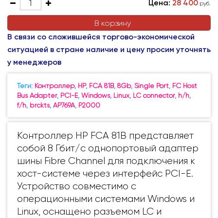
Цена:
28 400
руб.
В корзину
В связи со сложившейся торгово-экономической
ситуацией в стране наличие и цену просим уточнять
у менеджеров
Теги:
Контроллер
,
HP
,
FCA 81B
,
8Gb
,
Single Port
,
FC Host
Bus Adapter
,
PCI-E
,
Windows
,
Linux
,
LC connector
,
h/h
,
f/h
,
brckts
,
AP769A
,
P2000
Контроллер HP FCA 81B представляет
собой 8 Гбит/с однопортовый адаптер
шины Fibre Channel для подключения к
хост-системе через интерфейс PCI-E.
Устройство совместимо с
операционными системами Windows и
Linux, оснащено разъемом LC и