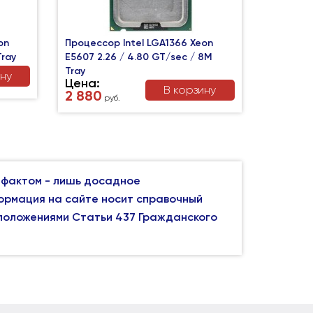
on
Процессор Intel LGA1366 Xeon
Tray
E5607 2.26 / 4.80 GT/sec / 8M
Tray
ину
Цена:
В корзину
2 880
руб.
 фактом - лишь досадное
формация на сайте носит справочный
 положениями Статьи 437 Гражданского