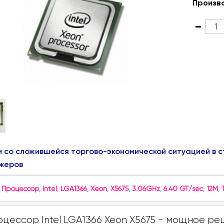
Произв
и со сложившейся торгово-экономической ситуацией в с
жеров
:
Процессор
,
Intel
,
LGA1366
,
Xeon
,
X5675
,
3.06GHz
,
6.40 GT/sec
,
12M
,
цессор Intel LGA1366 Xeon X5675 - мощное р