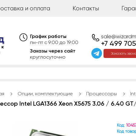
оставка и оплата
Контакты
Гара
График работы
sale@wizardm
+7 499 705
пн-пт с 9:00 до 19:00
Заказы через сайт
Заказать звон
круглосуточно
ая
Опции, комплектующие
Процессоры
In
ссор Intel LGA1366 Xeon X5675 3.06 / 6.40 GT/
Код:
1045
Код това