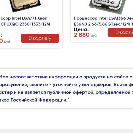
ссор Intel LGA771 Xeon
Процессор Intel LGA1366 Xe
 CPUXQC 2330/1333/12M
E5640 2.66/5.86GTsec/12M 
Цена:
В корз
2 880
:
руб.
В корзину
0
руб.
бое несоответствие информации о продукте на сайте с
оразумение, звоните - уточняйте у менеджеров. Вся ин
актер и не является публичной офертой, определяемой
екса Российской Федерации."