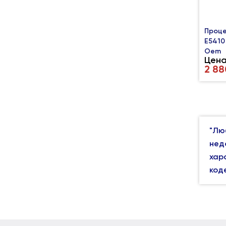
Проце
E5410
Oem
Цена
2 88
"Лю
нед
хар
код