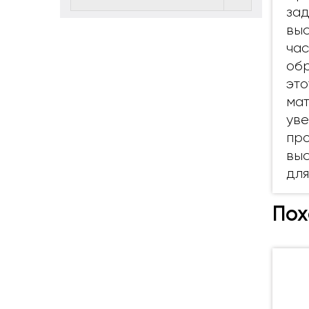
зад
выс
час
обр
это
мат
уве
про
выс
для
Пох