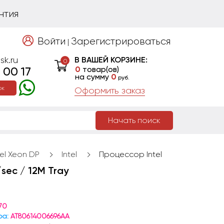
нтия
Войти
Зарегистрироваться
|
sk.ru
В ВАШЕЙ КОРЗИНЕ:
0
 00 17
0
товар(ов)
на сумму
0
руб.
ок
Оформить заказ
Начать поиск
tel Xeon DP
Intel
Процессор Intel
sec / 12M Tray
70
ра:
AT80614006696AA