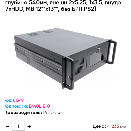
глубина 540мм, внешн 2x5.25, 1x3.5, внутр
7xHDD, MB 12""x13"", без Б/П PS2}
Код:
81349
Код товара:
B440L-B-0
Производитель:
Procase
Цена:
4 235
руб.