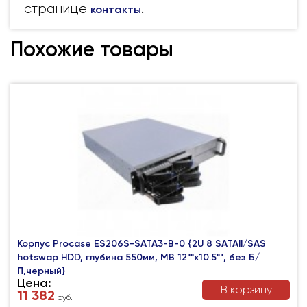
странице
контакты
.
Похожие товары
Корпус Procase ES206S-SATA3-B-0 {2U 8 SATAII/SAS
hotswap HDD, глубина 550мм, MB 12""x10.5"", без Б/
П,черный}
Цена:
В корзину
11 382
руб.