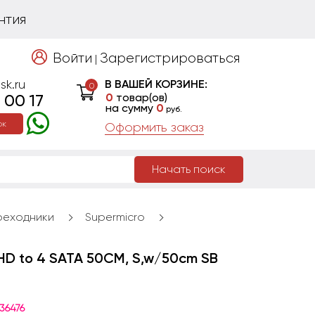
нтия
Войти
Зарегистрироваться
|
sk.ru
В ВАШЕЙ КОРЗИНЕ:
0
 00 17
0
товар(ов)
на сумму
0
руб.
ок
Оформить заказ
Начать поиск
реходники
Supermicro
 HD to 4 SATA 50CM, S,w/50cm SB
36476