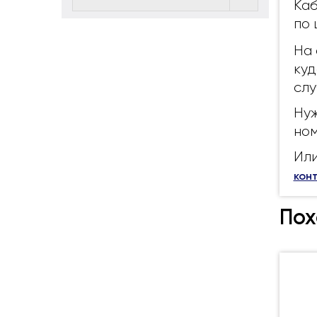
Каб
по 
На 
куд
слу
Нуж
ном
Или
кон
Пох