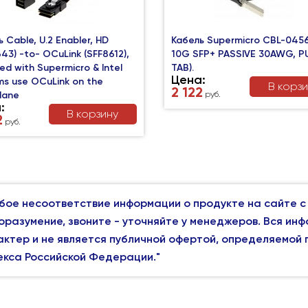
 Cable, U.2 Enabler, HD
Кабель Supermicro CBL-0456
43) -to- OCuLink (SFF8612),
10G SFP+ PASSIVE 30AWG, P
ed with Supermicro & Intel
TAB).
Цена:
ms use OCuLink on the
В корз
2 122
lane
руб.
:
В корзину
2
руб.
бое несоответствие информации о продукте на сайте с
оразумение, звоните - уточняйте у менеджеров. Вся ин
актер и не является публичной офертой, определяемой
екса Российской Федерации."