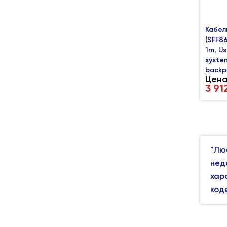
Кабель
(SFF86
1m, Us
syste
backp
Цена
3 91
"Лю
нед
хар
код