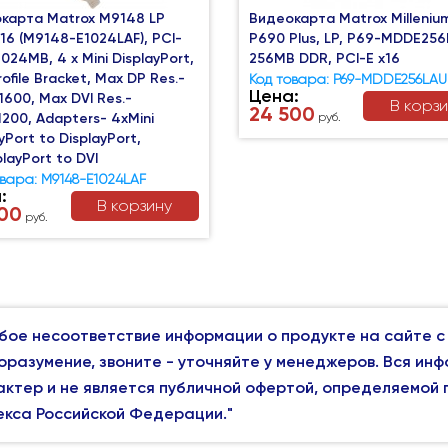
карта Matrox M9148 LP
Видеокарта Matrox Milleniu
x16 (M9148-E1024LAF), PCI-
P690 Plus, LP, P69-MDDE256
1024MB, 4 x Mini DisplayPort,
256MB DDR, PCI-E x16
ofile Bracket, Max DP Res.-
Код товара: P69-MDDE256LAU
Цена:
1600, Max DVI Res.-
В корз
24 500
1200, Adapters- 4xMini
руб.
yPort to DisplayPort,
layPort to DVI
овара: M9148-E1024LAF
:
В корзину
00
руб.
бое несоответствие информации о продукте на сайте с
оразумение, звоните - уточняйте у менеджеров. Вся ин
актер и не является публичной офертой, определяемой
екса Российской Федерации."