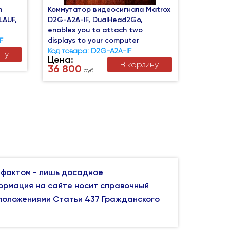
m
Коммутатор видеосигнала Matrox
LAUF,
D2G-A2A-IF, DualHead2Go,
enables you to attach two
displays to your computer
F
Код товара: D2G-A2A-IF
ину
Цена:
В корзину
36 800
руб.
 фактом - лишь досадное
формация на сайте носит справочный
 положениями Статьи 437 Гражданского