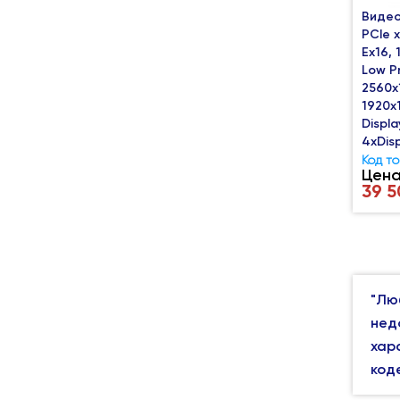
Видео
PCIe 
Ex16, 
Low Pr
2560x
1920x
Displa
4xDisp
Код т
Цена
39 5
"Лю
нед
хар
код