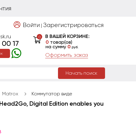
нтия
Войти
Зарегистрироваться
|
sk.ru
В ВАШЕЙ КОРЗИНЕ:
0
 00 17
0
товар(ов)
на сумму
0
руб.
ок
Оформить заказ
Начать поиск
Matrox
Коммутатор виде
ad2Go, Digital Edition enables you
8