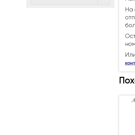
На 
отп
бол
Ост
ном
Или
кон
Пох