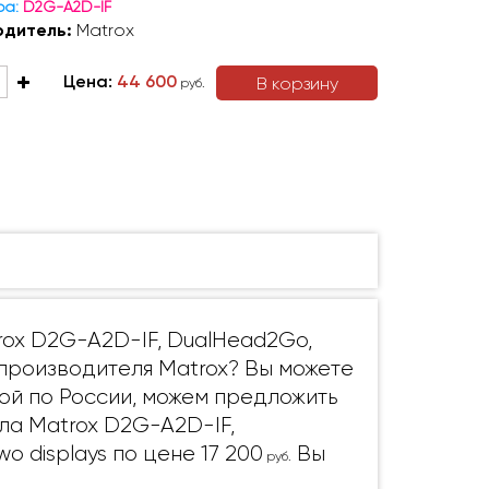
ра:
D2G-A2D-IF
одитель:
Matrox
Цена:
44 600
В корзину
руб.
rox D2G-A2D-IF, DualHead2Go,
 от производителя Matrox? Вы можете
ой по России, можем предложить
ла Matrox D2G-A2D-IF,
wo displays по цене 17 200
Вы
руб.