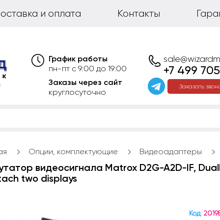
оставка и оплата
Контакты
Гара
График работы
sale@wizardm
+7 499 705
пн-пт с 9:00 до 19:00
Заказы через сайт
Заказать звон
круглосуточно
ая
Опции, комплектующие
Видеоадаптеры
утатор видеосигнала Matrox D2G-A2D-IF, DualHe
tach two displays
Код:
2019