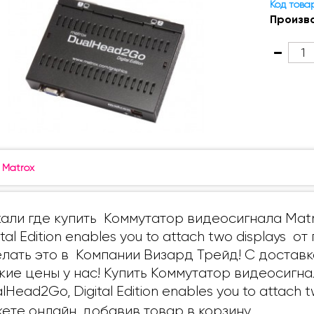
Код това
Произв
:
Matrox
али где купить Коммутатор видеосигнала Mat
ital Edition enables you to attach two displays
лать это в Компании Визард Трейд! С доставк
кие цены у нас! Купить Коммутатор видеосигна
lHead2Go, Digital Edition enables you to attach t
ете онлайн, добавив товар в корзину.