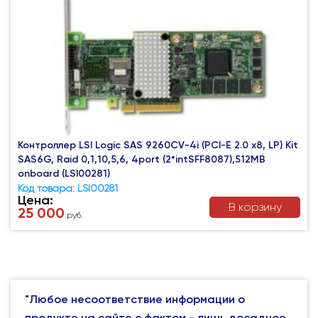
Контроллер LSI Logic SAS 9260CV-4i (PCI-E 2.0 x8, LP) Kit
SAS6G, Raid 0,1,10,5,6, 4port (2*intSFF8087),512MB
onboard (LSI00281)
Код товара: LSI00281
Цена:
В корзину
25 000
руб.
"Любое несоответствие информации о
продукте на сайте с фактом - лишь досадное