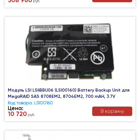
308 960
руб.
Модуль LSI LSIiBBU06 (LSI00160) Battery Backup Unit для
MegaRAID SAS 8708EM2, 8704EM2, 700 mAH, 3.7V
Код товара: LSI00160
Цена:
В корзину
10 720
руб.