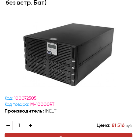
без встр. Бат)
Код:
100072505
Код товара:
M-10000RT
Производитель:
INELT
Цена:
81 516
руб.