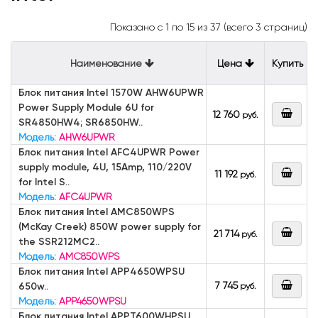
Показано с 1 по 15 из 37 (всего 3 страниц)
Наименование
Цена
Купить
Блок питания Intel 1570W AHW6UPWR
Power Supply Module 6U for
12 760
руб.
SR4850HW4; SR6850HW..
Модель:
AHW6UPWR
Блок питания Intel AFC4UPWR Power
supply module, 4U, 15Amp, 110/220V
11 192
руб.
for Intel S..
Модель:
AFC4UPWR
Блок питания Intel AMC850WPS
(McKay Creek) 850W power supply for
21 714
руб.
the SSR212MC2..
Модель:
AMC850WPS
Блок питания Intel APP4650WPSU
7 745
650w..
руб.
Модель:
APP4650WPSU
Блок питания Intel APPT600WHPSU