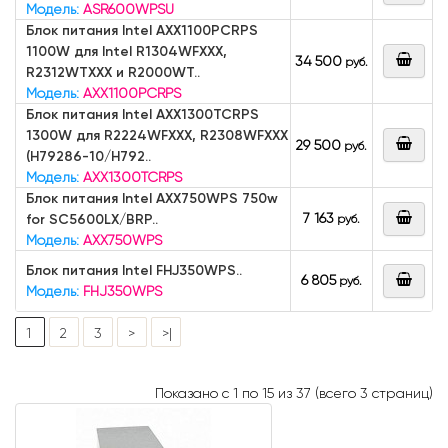
Модель:
ASR600WPSU
Блок питания Intel AXX1100PCRPS
1100W для Intel R1304WFXXX,
34 500
руб.
R2312WTXXX и R2000WT..
Модель:
AXX1100PCRPS
Блок питания Intel AXX1300TCRPS
1300W для R2224WFXXX, R2308WFXXX
29 500
руб.
(H79286-10/H792..
Модель:
AXX1300TCRPS
Блок питания Intel AXX750WPS 750w
7 163
for SC5600LX/BRP..
руб.
Модель:
AXX750WPS
Блок питания Intel FHJ350WPS..
6 805
руб.
Модель:
FHJ350WPS
1
2
3
>
>|
Показано с 1 по 15 из 37 (всего 3 страниц)