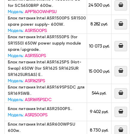
24 500
for SC5650BRP 600w..
руб.
Модель:
APPT600WHPSU
Блок питания Intel ASR1500PS SR1500
8 282
spare power supply- 600W..
руб.
Модель:
ASR1500PS
Блок питания Intel ASR1550PS (for
SR1550) 650W power supply module
10 073
руб.
spare/upgrade..
Модель:
ASR1550PS
Блок питания Intel ASR1625PS (Hot-
Swap) 650W (for SR1625 SR1625UR
15 000
руб.
SR1625URSAS) E..
Модель:
ASR1625PS
Блок питания Intel ASR1695PSDC для
544
SR1695WB..
руб.
Модель:
ASR1695PSDC
Блок питания Intel ASR2500PS..
9 402
руб.
Модель:
ASR2500PS
Блок питания Intel ASR600WPSU
8 730
600w..
руб.