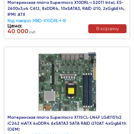
Материнская плата Supermicro X10DRL-i S2011 Intel, E5-
2600v3,v4 C612, 8xDDR4, 10xSATA3, RAID i210, 2хGgbEth,
IPMI. ATX
Код товара: MBD-X10DRL-I-B
Цена:
В корзину
40 000
руб.
Материнская плата Supermicro X11SCL-LN4F LGA1151v2
iC242 mATX 4xDDR4 6xSATA3 SATA RAID i210AT 4xGgbEth
(OEM)