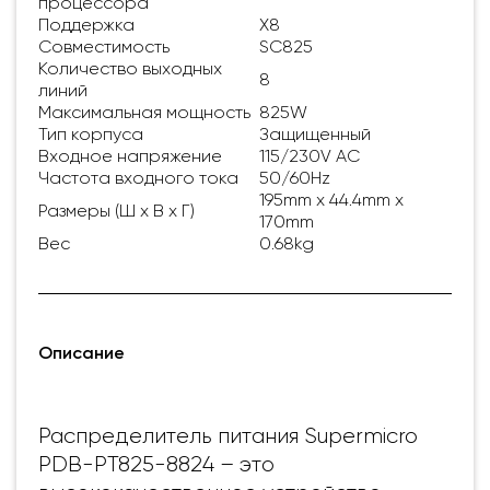
процессора
Поддержка
X8
Совместимость
SC825
Количество выходных
8
линий
Максимальная мощность
825W
Тип корпуса
Защищенный
Входное напряжение
115/230V AC
Частота входного тока
50/60Hz
195mm x 44.4mm x
Размеры (Ш x В x Г)
170mm
Вес
0.68kg
Описание
Распределитель питания Supermicro
PDB-PT825-8824 – это