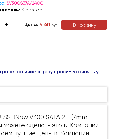
ра:
SV300S37A/240G
одитель:
Kingston
Цена:
4 611
В корзину
руб.
тране наличие и цену просим уточнять у
B SSDNow V300 SATA 2.5 (7mm
 Вы можете сделать это в Компании
агаем лучшие цены в Компании