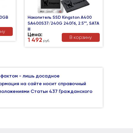
40GB
Накопитель SSD Kingston A400
SA400S37/240G 240Гб, 2.5"", SATA
III
ину
Цена:
В корзину
1 492
руб.
 фактом - лишь досадное
формация на сайте носит справочный
 положениями Статьи 437 Гражданского