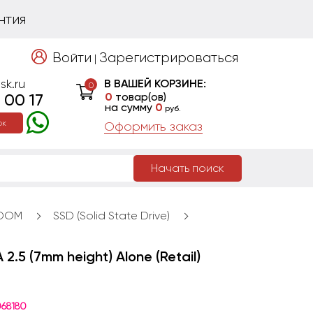
нтия
Войти
Зарегистрироваться
|
sk.ru
В ВАШЕЙ КОРЗИНЕ:
0
 00 17
0
товар(ов)
на сумму
0
руб.
ок
Оформить заказ
Начать поиск
 DOM
SSD (Solid State Drive)
5 (7mm height) Alone (Retail)
68180