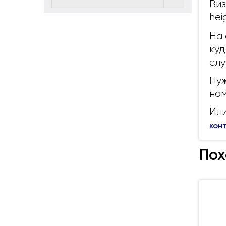
Виз
hei
На 
куд
слу
Нуж
ном
Или
кон
Пох