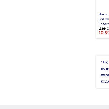
Накоп
SSDNo
Enterp
Цена
10 9
"Лю
нед
хар
код