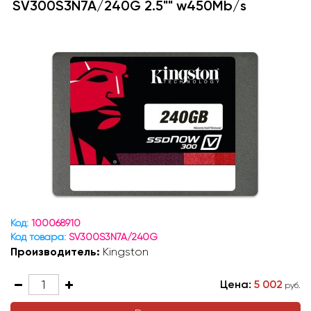
SV300S3N7A/240G 2.5"" w450Mb/s
Код:
100068910
Код товара:
SV300S3N7A/240G
Производитель:
Kingston
Цена:
5 002
руб.